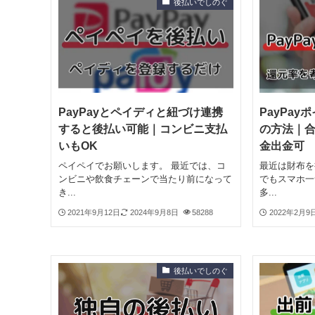
後払いでしのぐ
PayPayとペイディと紐づけ連携
PayPa
すると後払い可能｜コンビニ支払
の方法｜
いもOK
金出金可
ペイペイでお願いします。 最近では、コ
最近は財布を
ンビニや飲食チェーンで当たり前になって
でもスマホ一
き...
多...
2021年9月12日
2024年9月8日
58288
2022年2月9
後払いでしのぐ