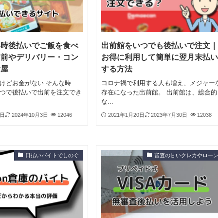
い時後払いでご飯を食べ
出前館をいつでも後払いで注文｜
出前やデリバリー・コン
お得に利用して簡単に翌月末払い
食屋
する方法
けどお金がない そんな時
コロナ禍で利用する人も増え、メジャー
つで後払いで出前を注文でき
存在になった出前館。 出前館は、総合的
な...
2日
2024年10月3日
12046
2021年1月20日
2023年7月30日
12038
日払いバイトでしのぐ
審査の甘いクレカやロー