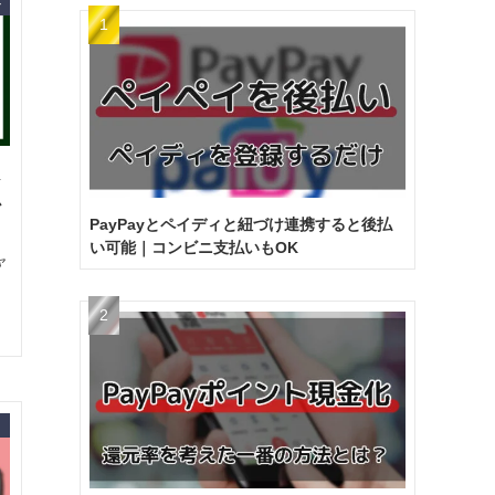
ル
必
PayPayとペイディと紐づけ連携すると後払
い可能｜コンビニ支払いもOK
ャ
ぐ