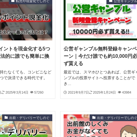
転売や現金化でしのぐ
公営ギャンブ
yポイントを現金化する5つ
公営ギャンブル無料登録キャンペ
合法的に誰でも簡単に換
ーン｜今だけ誰でも約10,000円
ず貰える
持たなくても、コンビニなど
最近では、スマホひとつあれば、公営ギ
つで決済できる時代です。
ンブルの投票サイトへ投票することがで
き...
日
2025年3月14日
57260
2021年9月7日
2025年1月24日
43984
出前・デリバリーでしのぐ
出前・デリバリーでしの