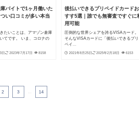
庫バイトで1ヶ月働いた
後払いできるプリペイドカードお
きつい口コミが多い本当
すす5選｜誰でも無審査ですぐに
用可能
きたいことは、アマゾン倉庫
圧倒的な世界シェアを誇るVISAカード。
いてです。 いま、コロナの
そんなVISAカードに「後払いできるプリ
ペイ...
13日
2023年7月17日
8158
2021年8月25日
2025年2月18日
6153
2
3
...
14