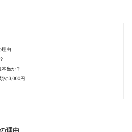
の理由
？
は本当か？
3,000円
の理由